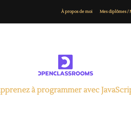
À propos de moi
Mes diplômes / M
pprenez à programmer avec JavaScri