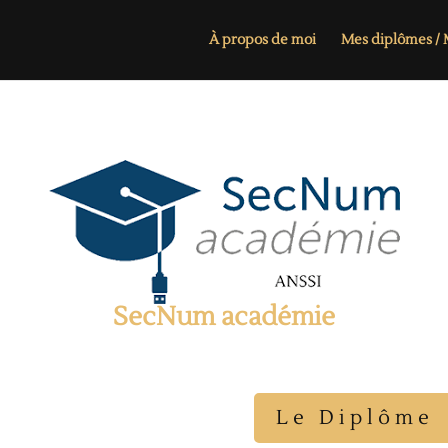
À propos de moi
Mes diplômes / M
SecNum académie
Le Diplôme